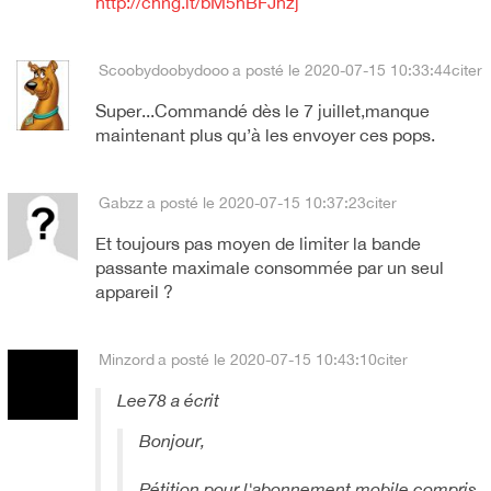
http://chng.it/bM5hBFJhzj
Scoobydoobydooo
a posté le 2020-07-15 10:33:44
citer
Super...Commandé dès le 7 juillet,manque
maintenant plus qu’à les envoyer ces pops.
Gabzz
a posté le 2020-07-15 10:37:23
citer
Et toujours pas moyen de limiter la bande
passante maximale consommée par un seul
appareil ?
Minzord
a posté le 2020-07-15 10:43:10
citer
Lee78 a écrit
Bonjour,
Pétition pour l'abonnement mobile compris