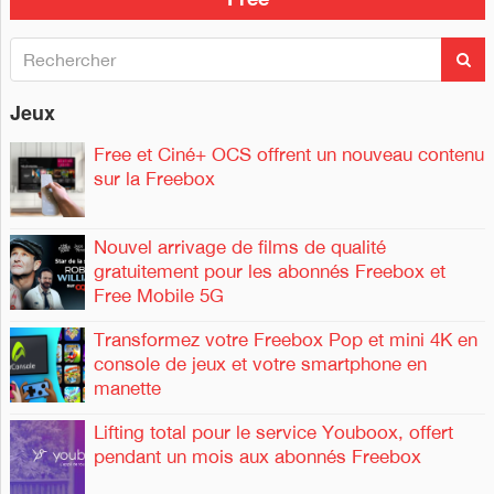
R
R
e
e
c
c
Jeux
h
h
e
e
r
Free et Ciné+ OCS offrent un nouveau contenu
c
r
sur la Freebox
h
c
e
h
r
e
Nouvel arrivage de films de qualité
r
gratuitement pour les abonnés Freebox et
Free Mobile 5G
:
Transformez votre Freebox Pop et mini 4K en
console de jeux et votre smartphone en
manette
Lifting total pour le service Youboox, offert
pendant un mois aux abonnés Freebox