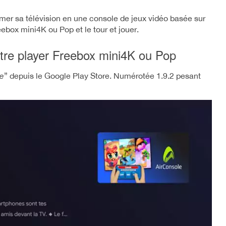
ormer sa télévision en une console de jeux vidéo basée sur
reebox mini4K ou Pop et le tour et jouer.
 votre player Freebox mini4K ou Pop
e
” depuis le Google Play Store. Numérotée 1.9.2 pesant