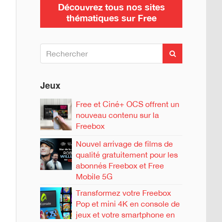
Découvrez tous nos sites
thématiques sur Free
R
R
e
e
c
c
h
h
Jeux
e
e
r
c
r
Free et Ciné+ OCS offrent un
h
c
nouveau contenu sur la
e
h
r
Freebox
e
Nouvel arrivage de films de
r
qualité gratuitement pour les
abonnés Freebox et Free
:
Mobile 5G
Transformez votre Freebox
Pop et mini 4K en console de
jeux et votre smartphone en